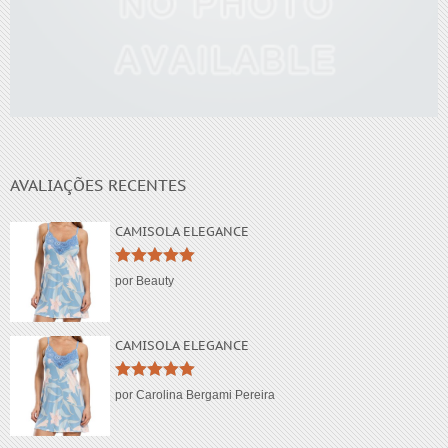
Lorem ipsum dolor
AVALIAÇÕES RECENTES
CAMISOLA ELEGANCE
Avaliação
5
por Beauty
de 5
CAMISOLA ELEGANCE
Avaliação
5
por Carolina Bergami Pereira
de 5