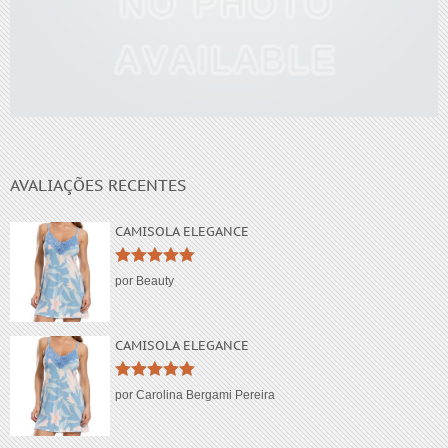
Lorem ipsum dolor
AVALIAÇÕES RECENTES
CAMISOLA ELEGANCE
Avaliação
5
por Beauty
de 5
CAMISOLA ELEGANCE
Avaliação
5
por Carolina Bergami Pereira
de 5