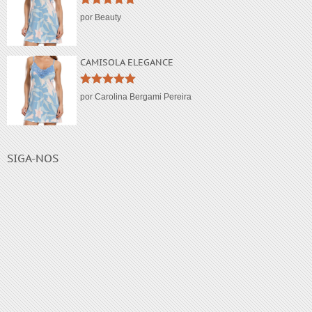
comentar.
Avaliação
5
por Beauty
de 5
CAMISOLA ELEGANCE
Avaliação
5
por Carolina Bergami Pereira
de 5
SIGA-NOS