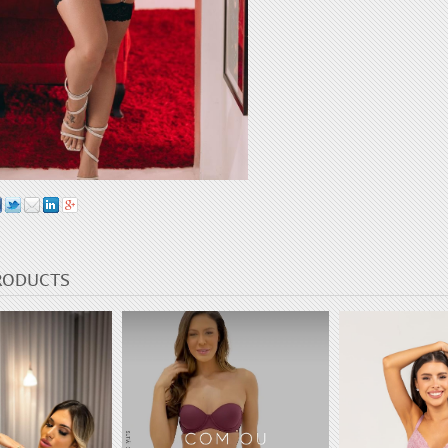
Nome
*
E-mail
*
Salvar meus dados neste n
RODUCTS