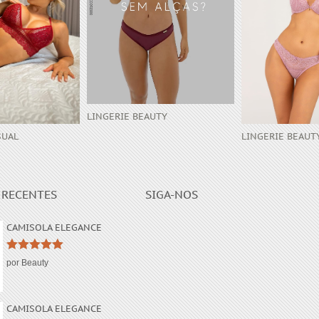
LINGERIE BEAUTY
SUAL
LINGERIE BEAUT
 RECENTES
SIGA-NOS
CAMISOLA ELEGANCE
Avaliação
5
por Beauty
de 5
CAMISOLA ELEGANCE