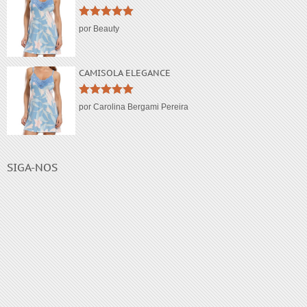
Avaliação
5
por Beauty
de 5
CAMISOLA ELEGANCE
Avaliação
5
por Carolina Bergami Pereira
de 5
SIGA-NOS