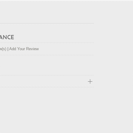
ANCE
w(s)
|
Add Your Review
MISOLA ELEGANCE
i Pereira
abril 18, 2015
5
out of 5
 camisola para minha mãe e amei, fuyi comprar para
via mais dela na loja da Beauty do Shopping Vitória
o de compra-la