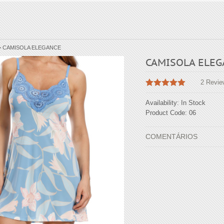
>
CAMISOLA ELEGANCE
CAMISOLA ELEG
2 Revie
out of 5
Availability:
In Stock
Product Code:
06
COMENTÁRIOS
2 AVALIAÇÕES PARA
CA
Carolina Bergam
Comprei essa
mim e não ha
gostaria muit