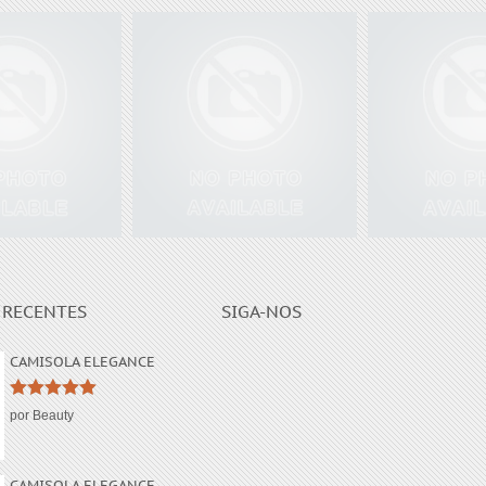
Introduction to Free Solo
OF FINGERS
Climbing
Lorem ips
 RECENTES
SIGA-NOS
CAMISOLA ELEGANCE
Avaliação
5
por Beauty
de 5
CAMISOLA ELEGANCE