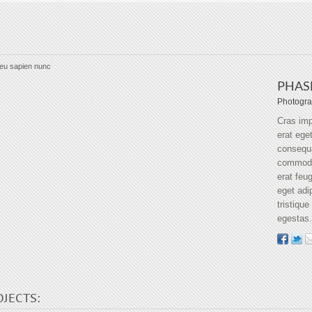
 eu sapien nunc
PHAS
Photogr
Cras impe
erat ege
consequ
commodo 
erat feu
eget adi
tristiqu
egestas
OJECTS: