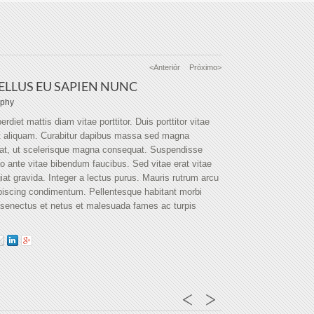
<Anteriór
Próximo>
ELLUS EU SAPIEN NUNC
aphy
rdiet mattis diam vitae porttitor. Duis porttitor vitae
t aliquam. Curabitur dapibus massa sed magna
at, ut scelerisque magna consequat. Suspendisse
ante vitae bibendum faucibus. Sed vitae erat vitae
giat gravida. Integer a lectus purus. Mauris rutrum arcu
piscing condimentum. Pellentesque habitant morbi
e senectus et netus et malesuada fames ac turpis
.