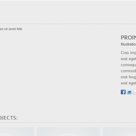
am sit amet felis
PROIN
Illustrat
Cras impe
erat ege
consequ
commodo 
erat feug
erat ege
OJECTS: