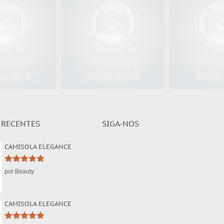
Introduction to Free Solo
OF FINGERS
Climbing
Lorem ips
 RECENTES
SIGA-NOS
CAMISOLA ELEGANCE
Avaliação
5
por Beauty
de 5
CAMISOLA ELEGANCE