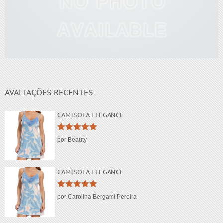
Lorem ipsum dolor
AVALIAÇÕES RECENTES
CAMISOLA ELEGANCE
Avaliação
5
por Beauty
de 5
CAMISOLA ELEGANCE
Avaliação
5
por Carolina Bergami Pereira
de 5