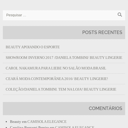
POSTS RECENTES
BEAUTY APOIANDO O ESPORTE
SHOWROOM INVERNO 2017 /DANIELA TOMBINI/ BEAUTY LINGERIE
CAROL NAKAMURA PARA LIEBE NO SALÃO MODA BRASIL
CEARÁ MODA CONTEMPORÂNEA 2016/ BEAUTY LINGERIE!
COLEÇÃO/DANIELA TOMBINI. TEM NA LOJA! BEAUTY LINGERIE
COMENTÁRIOS
Beauty
em
CAMISOLA ELEGANCE
Carolina Bergami Pereira
em
CAMISOLA ELEGANCE