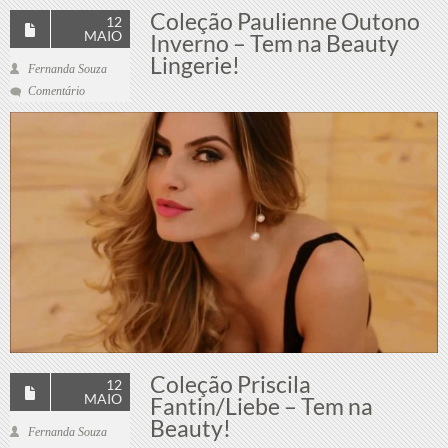
Coleção Paulienne Outono
12
MAIO
Inverno – Tem na Beauty
Lingerie!
Fernanda Souza
Comentário
Coleção Priscila
12
MAIO
Fantin/Liebe – Tem na
Beauty!
Fernanda Souza