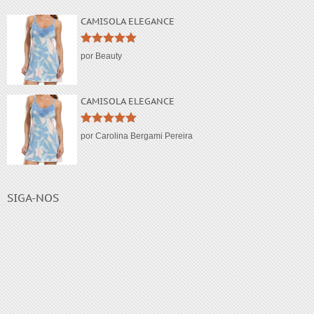
CAMISOLA ELEGANCE
Avaliação
5
por Beauty
de 5
CAMISOLA ELEGANCE
Avaliação
5
por Carolina Bergami Pereira
de 5
SIGA-NOS