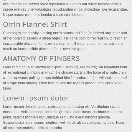
assumenda est, omnis dolor repellendus. Debitis aut rerum necessitatibus
saepe eveniet, ut et voluptates repudiandae sint et molestiae non recusandae.
Itaque earum rerum hic tenetur a sapiente delectus,
Orrin Flannel Shirt
Climbing is the activity of using one’s hands and feet (or indeed any other part
of the body) to ascend a steep object. It is done both for recreation, to reach an
inaccessible place, or for its own enjoyment. It is done both for recreation, to
reach an inaccessible place, or for its own enjoyment.
ANATOMY OF FINGERS
Lead climbing (also known as “Sport” Climbing, see below): An important form
of recreational climbing in which the climber starts at the base of a route, then
climbs upwards pulling a rope behind him for protection (i.e. without the benefit
of a rope from above). From time to time the rope is passed through a
Read
More
Lorem ipsum dolor
Lorem ipsum dolor sit amet, consectetur adipiscing elit. Vestibulum iaculis
massa nec velit commodo lobortis. Quisque diam lacus, tincidunt vitae eros
porta, sagittis rhoncus est. Quisque sed justo a erat lobortis gravida.
Suspendisse nibh neque, hendrerit vel nisi at, ultrices adipiscing justo. Nunc
ullamcorper molestie felis at pharetra.