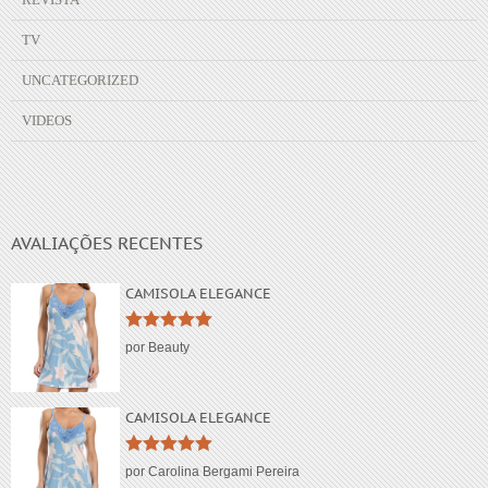
TV
UNCATEGORIZED
VIDEOS
AVALIAÇÕES RECENTES
CAMISOLA ELEGANCE
Avaliação
5
por Beauty
de 5
CAMISOLA ELEGANCE
Avaliação
5
por Carolina Bergami Pereira
de 5