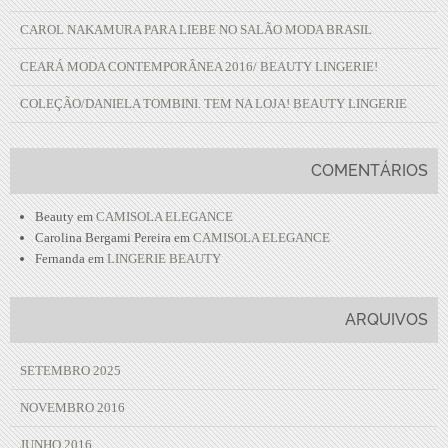
CAROL NAKAMURA PARA LIEBE NO SALÃO MODA BRASIL
CEARÁ MODA CONTEMPORÂNEA 2016/ BEAUTY LINGERIE!
COLEÇÃO/DANIELA TOMBINI. TEM NA LOJA! BEAUTY LINGERIE
COMENTÁRIOS
Beauty
em
CAMISOLA ELEGANCE
Carolina Bergami Pereira
em
CAMISOLA ELEGANCE
Fernanda
em
LINGERIE BEAUTY
ARQUIVOS
SETEMBRO 2025
NOVEMBRO 2016
JUNHO 2016