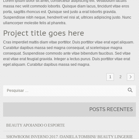
Lorem ipsum dolor sit amet, consectetur adipiscing elit. Vestibulum iaculis
massa nec velit commodo lobortis. Quisque diam lacus, tincidunt vitae eros
porta, sagittis rhoncus est. Quisque sed justo a erat lobortis gravida.
Suspendisse nibh neque, hendrerit vel nisi at, ultrices adipiscing justo. Nunc
ullamcorper molestie felis at pharetra.
Project title goes here
Cras imperdiet mattis diam vitae porttitor. Duis porttitor vitae erat eget aliquam.
Curabitur dapibus massa sed magna consequat, ut scelerisque magna
consequat. Suspendisse commodo ante vitae bibendum faucibus. Sed vitae
erat vitae erat feugiat gravida. Integer a lectus purus. Duis porttitor vitae erat
eget aliquam. Curabitur dapibus massa sed magna.
1
2
POSTS RECENTES
BEAUTY APOIANDO O ESPORTE
SHOWROOM INVERNO 2017 /DANIELA TOMBINI/ BEAUTY LINGERIE